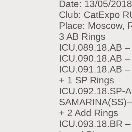
Date: 13/05/2018
Club: CatExpo R
Place: Moscow, 
3 AB Rings
ICU.089.18.АВ –
ICU.090.18.АВ 
ICU.091.18.АВ 
+ 1 SP Rings
ICU.092.18.SP-
SAMARINA(SS)– K
+ 2 Add Rings
ICU.093.18.BR –