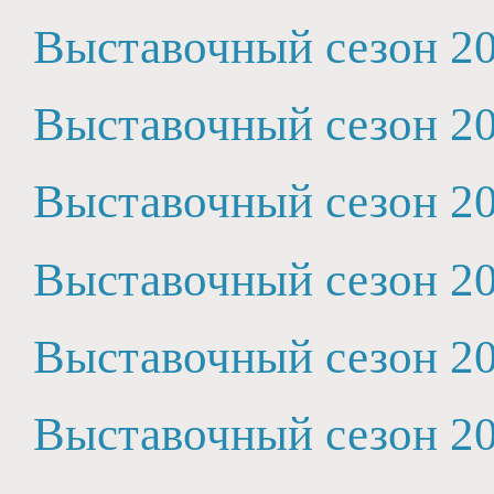
Выставочный сезон 2
Выставочный сезон 2
Выставочный сезон 2
Выставочный сезон 2
Выставочный сезон 2
Выставочный сезон 2