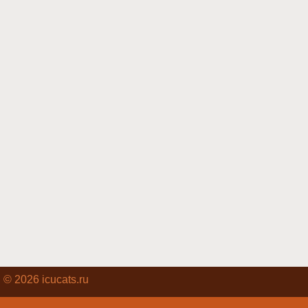
© 2026 icucats.ru