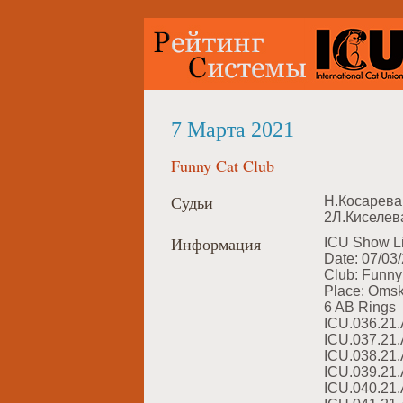
7 Марта 2021
Funny Cat Club
Судьи
Н.Косарева 
2Л.Киселева
Информация
ICU Show L
Date: 07/03
Club: Funny
Place: Omsk
6 AB Rings
ICU.036.21
ICU.037.2
ICU.038.21
ICU.039.21
ICU.040.2