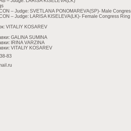
.АВ – Judge: LARISA KISELEVA(LK)
gs
.CON – Judge: SVETLANA PONOMAREVA(SP)- Male Congress
.CON – Judge: LARISA KISELEVA(LK)- Female Congress Ring
рк: VITALIY KOSAREV
авки: GALINA SUMINA
авки: IRINA VARZINA
авки: VITALIY KOSAREV
38-83
ail.ru