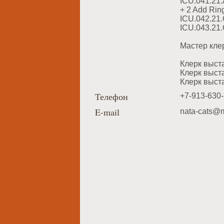
ICU.041.21
+ 2 Add Rin
ICU.042.21
ICU.043.21
Мастер кле
Клерк выст
Клерк выст
Клерк выст
Телефон
+7-913-630-
E-mail
nata-cats@m