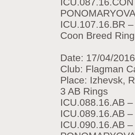
ICU.087.16.CON
PONOMARYOVA – 
ICU.107.16.BR 
Coon Breed Ring
Date: 17/04/2016
Club: Flagman C
Place: Izhevsk, 
3 AB Rings
ICU.088.16.АВ –
ICU.089.16.АВ –
ICU.090.16.АВ 