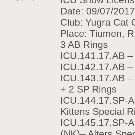
ICU Show Licens
Date: 09/07/2017
Club: Yugra Cat
Place: Tiumen, R
3 AB Rings
ICU.141.17.АВ 
ICU.142.17.АВ 
ICU.143.17.АВ 
+ 2 SP Rings
ICU.144.17.SP-
Kittens Special R
ICU.145.17.SP-
(NK)– Alters Spec