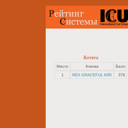
Котята
Место
Кличка
Балл
1
REX GRACEFUL KIRI
376