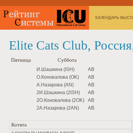
КАЛЕНДАРЬ ВЫСТ
Elite Cats Club, Росси
Пятница
Суббота
И.Шашкина (ISH)
AB
О.Коновалова (OK)
AB
А.Назарова (AN)
AB
2И.Шашкина (2ISH)
AB
2О.Коновалова (2OK)
AB
2А.Назарова (2AN)
AB
Котята