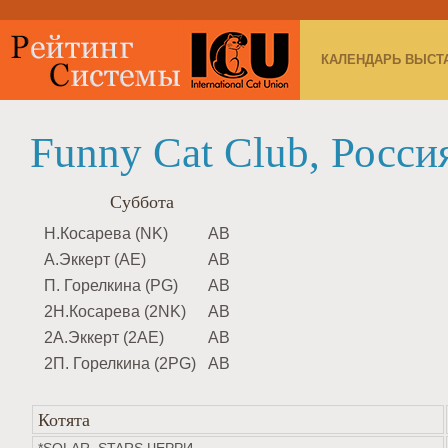
КАЛЕНДАРЬ ВЫСТ
Funny Cat Club, Росси
Суббота
Н.Косарева (NK)
AB
А.Эккерт (AE)
AB
П. Горелкина (PG)
AB
2Н.Косарева (2NK)
AB
2А.Эккерт (2AE)
AB
2П. Горелкина (2PG)
AB
Котята