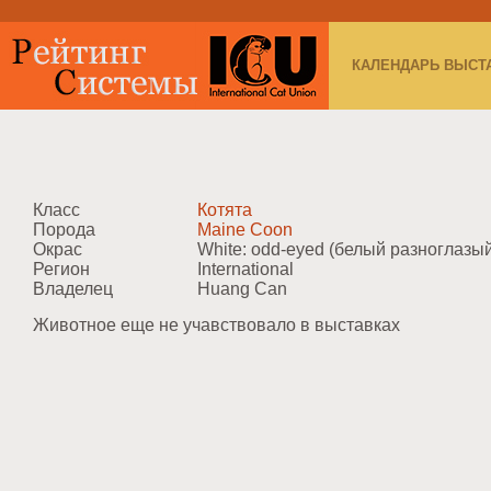
КАЛЕНДАРЬ ВЫСТ
Класс
Котята
Порода
Maine Coon
Окрас
White: odd-eyed (белый разноглазы
Регион
International
Владелец
Huang Can
Животное еще не учавствовало в выставках