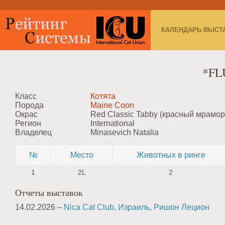
КАЛЕНДАРЬ ВЫСТ
*FL
Класс
Котята
Порода
Maine Coon
Окрас
Red Classic Tabby (красный мрамо
Регион
International
Владелец
Minasevich Natalia
№
Место
Животных в ринге
1
2L
2
Отчеты выставок
14.02.2026 –
Nica Cat Club, Израиль, Ришон Лецион