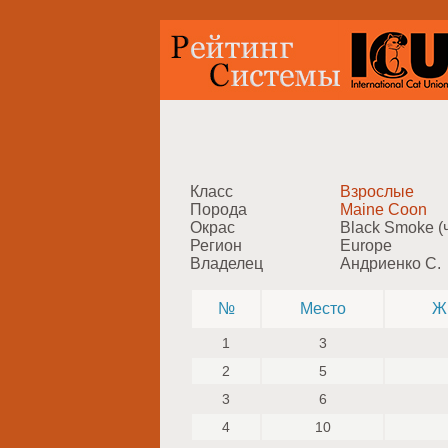
Класс
Взрослые
Порода
Maine Coon
Окрас
Black Smoke 
Регион
Europe
Владелец
Андриенко С.
№
Место
Ж
1
3
2
5
3
6
4
10