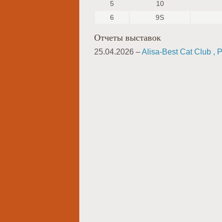
5
10
6
9S
Отчеты выставок
25.04.2026 –
Alisa-Best Cat Club , 