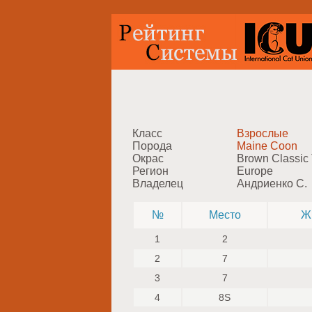
Класс
Взрослые
Порода
Maine Coon
Окрас
Brown Classic
Регион
Europe
Владелец
Андриенко С.
№
Место
Ж
1
2
2
7
3
7
4
8S