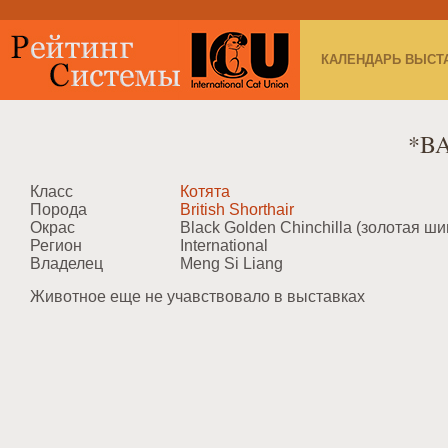
КАЛЕНДАРЬ ВЫСТ
*B
Класс
Котята
Порода
British Shorthair
Окрас
Black Golden Chinchilla (золотая ш
Регион
International
Владелец
Meng Si Liang
Животное еще не учавствовало в выставках