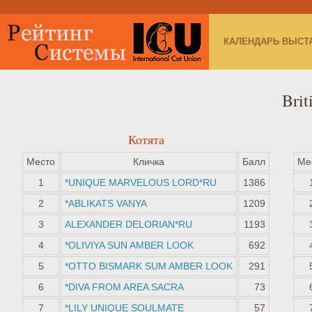
КАЛЕНДАРЬ ВЫСТ
Brit
Котята
Место
Кличка
Балл
Ме
1
*UNIQUE MARVELOUS LORD*RU
1386
2
*ABLIKATS VANYA
1209
3
ALEXANDER DELORIAN*RU
1193
4
*OLIVIYA SUN AMBER LOOK
692
5
*OTTO BISMARK SUM AMBER LOOK
291
6
*DIVA FROM AREA SACRA
73
7
*LILY UNIQUE SOULMATE
57