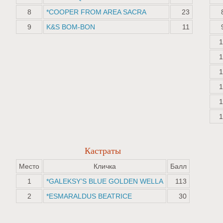
8
*COOPER FROM AREA SACRA
23
9
K&S BOM-BON
11
1
1
1
1
1
1
Кастраты
Место
Кличка
Балл
1
*GALEKSY’S BLUE GOLDEN WELLA
113
2
*ESMARALDUS BEATRICE
30