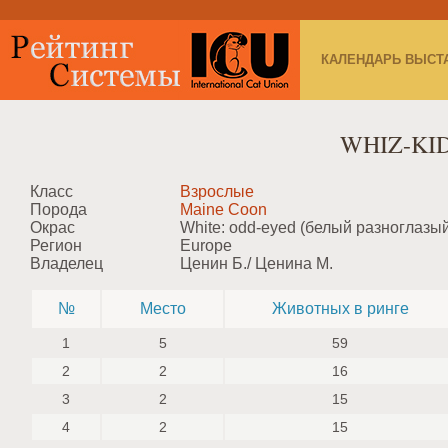
КАЛЕНДАРЬ ВЫСТ
WHIZ-KI
Класс
Взрослые
Порода
Maine Coon
Окрас
White: odd-eyed (белый разноглазы
Регион
Europe
Владелец
Ценин Б./ Ценина М.
№
Место
Животных в ринге
1
5
59
2
2
16
3
2
15
4
2
15