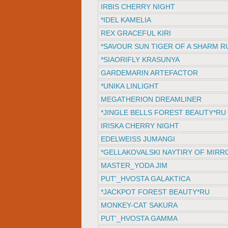
IRBIS CHERRY NIGHT
*IDEL KAMELIA
REX GRACEFUL KIRI
*SAVOUR SUN TIGER OF A SHARM R
*SIAORIFLY KRASUNYA
GARDEMARIN ARTEFACTOR
*UNIKA LINLIGHT
MEGATHERION DREAMLINER
*JINGLE BELLS FOREST BEAUTY*RU
IRISKA CHERRY NIGHT
EDELWEISS JUMANGI
*GELLAKOVALSKI NAYTIRY OF MIR
MASTER_YODA JIM
PUT'_HVOSTA GALAKTIСA
*JACKPOT FOREST BEAUTY*RU
MONKEY-CAT SAKURA
PUT'_HVOSTA GAMMA