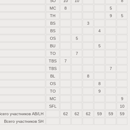
SO
10
10
8
MC
8
5
TH
9
5
BS
3
BS
4
OS
5
BU
5
TO
7
TBS
7
TBS
7
BL
8
OS
8
TO
9
MC
9
SFL
10
Всего участников AB/LH
62
62
62
59
59
59
Всего участников SH