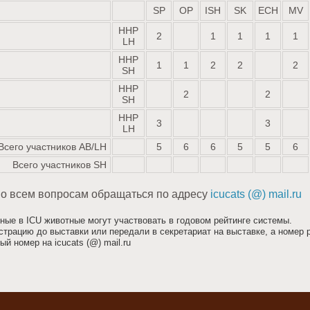
SP
OP
ISH
SK
ECH
MV
HHP
2
1
1
1
1
LH
HHP
1
1
2
2
2
SH
HHP
2
2
SH
HHP
3
3
LH
Всего участников AB/LH
5
6
6
5
5
6
Всего участников SH
По всем вопросам обращаться по адресу
icucats (@) mail.ru
ные в ICU животные могут участвовать в годовом рейтинге системы.
страцию до выставки или передали в секретариат на выставке, а номер 
й номер на icucats (@) mail.ru