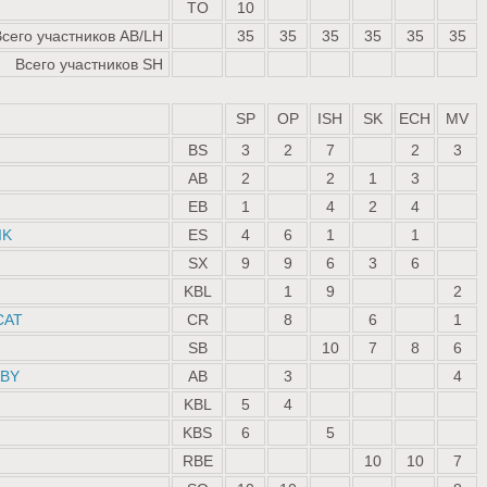
TO
10
Всего участников AB/LH
35
35
35
35
35
35
Всего участников SH
SP
OP
ISH
SK
ECH
MV
BS
3
2
7
2
3
AB
2
2
1
3
EB
1
4
2
4
IK
ES
4
6
1
1
SX
9
9
6
3
6
KBL
1
9
2
CAT
CR
8
6
1
SB
10
7
8
6
ABY
AB
3
4
KBL
5
4
KBS
6
5
RBE
10
10
7