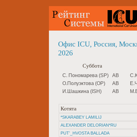
Офис ICU, Россия, Мос
2026
Суббота
С. Пономарева (SP)
AB
С.
О.Полуэктова (OP)
AB
Е.
И.Шашкина (ISH)
AB
М.
Котята
*SKARABEY LAMILIJ
ALEXANDER DELORIAN*RU
PUT'_HVOSTA BALLADA