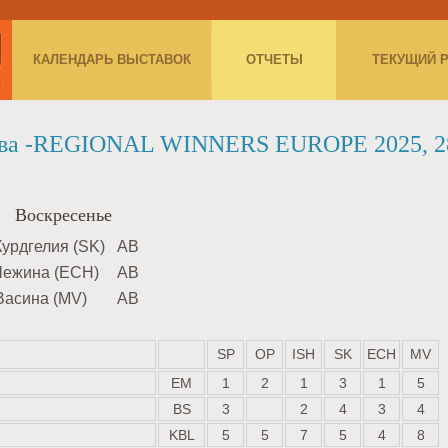
КАЛЕНДАРЬ ВЫСТАВОК
ОТЧЕТЫ
ТЕКУЩИЙ 
ква -REGIONAL WINNERS EUROPE 2025, 28
Воскресенье
Курдгелия (SK)
AB
Чежина (ECH)
AB
Васина (MV)
AB
SP
OP
ISH
SK
ECH
MV
EM
1
2
1
3
1
5
BS
3
2
4
3
4
KBL
5
5
7
5
4
8