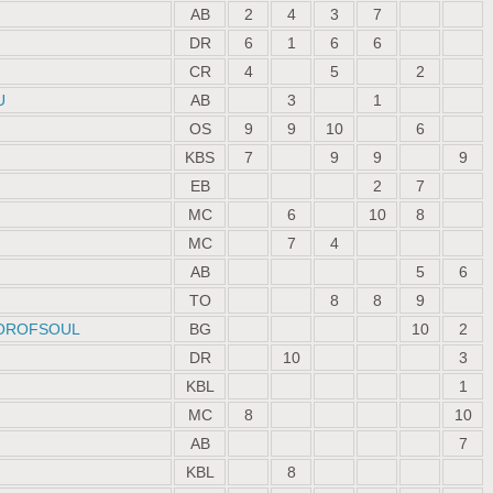
AB
2
4
3
7
DR
6
1
6
6
CR
4
5
2
U
AB
3
1
OS
9
9
10
6
KBS
7
9
9
9
EB
2
7
MC
6
10
8
MC
7
4
AB
5
6
TO
8
8
9
ROROFSOUL
BG
10
2
DR
10
3
KBL
1
MC
8
10
AB
7
KBL
8